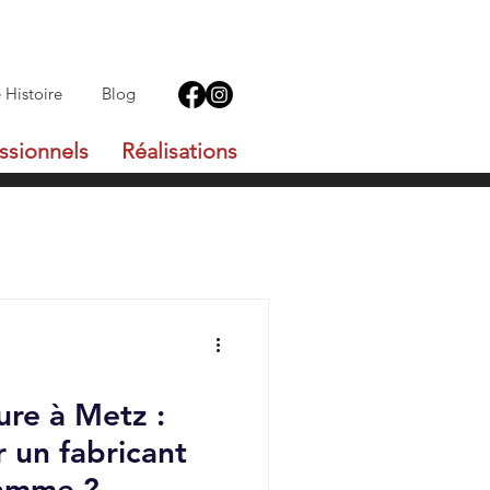
 Histoire
Blog
ssionnels
Réalisations
ure à Metz :
r un fabricant
gamme ?