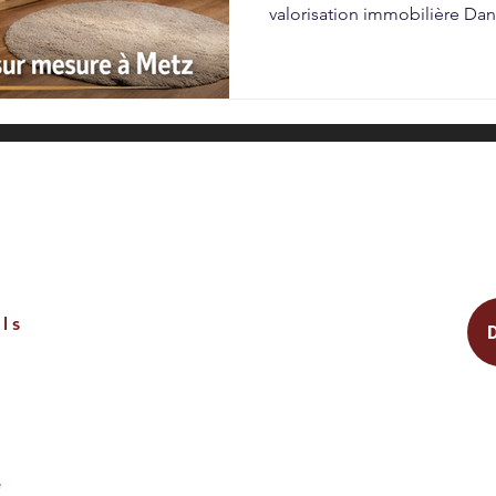
valorisation immobilière Da
appartements en attique ou l
inclinée, les espaces sous p
exploités. Pourtant, bien con
véritables zones de rangemen
un menuisier à Metz pour concevoir un dressing sous
pente sur mesure permet : d
ls
e