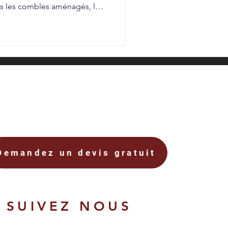
ns les combles aménagés, les
es maisons avec toiture
ente sont souvent mal
çus, ils peuvent devenir de
t stratégiques. Faire appel à
’optimiser chaque m
Demandez un devis gratuit
SUIVEZ NOUS