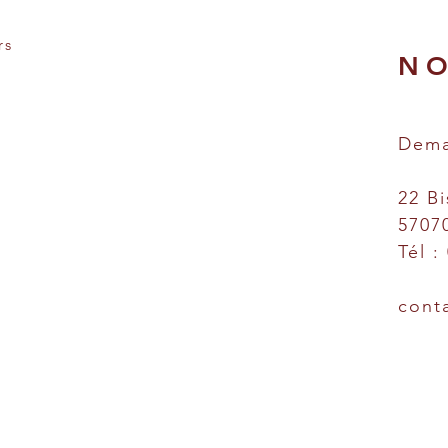
rs
NO
Dema
22 Bi
5707
Tél :
cont