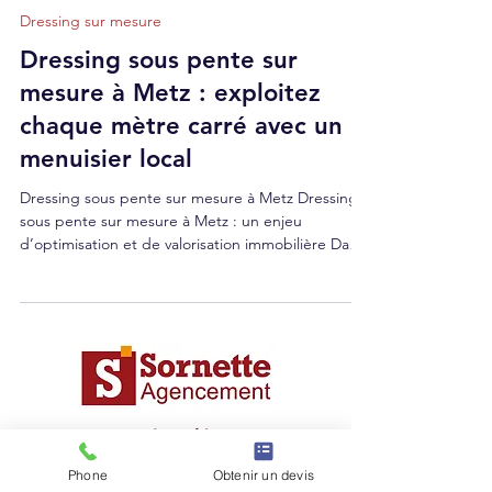
13 mars
2 min de lecture
Dressing sur mesure
Dressing sous pente sur
mesure à Metz : exploitez
chaque mètre carré avec un
menuisier local
Dressing sous pente sur mesure à Metz Dressing
sous pente sur mesure à Metz : un enjeu
d’optimisation et de valorisation immobilière Dans
les combles aménagés, les appartements en
attique ou les maisons avec toiture inclinée, les
espaces sous pente sont souvent mal exploités.
Pourtant, bien conçus, ils peuvent devenir de
véritables zones de rangement stratégiques. Faire
appel à un menuisier à Metz pour concevoir un
dressing sous pente sur mesure permet :
d’optimiser chaque m
Phone
Obtenir un devis
Particuliers