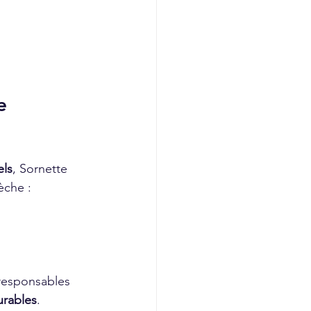
e 
els
, Sornette 
èche :
 responsables 
urables
.