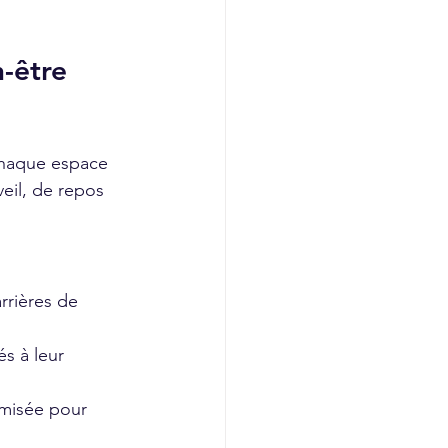
-être 
haque espace 
eil, de repos 
rrières de 
s à leur 
imisée pour 