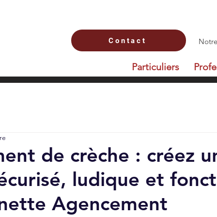
Contact
Notre
Particuliers
Profe
re
nt de crèche : créez u
écurisé, ludique et fonc
rnette Agencement