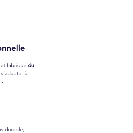
onnelle
 et fabrique 
du 
 s’adapter à 
s :
ois durable, 