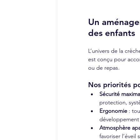
Un aménagem
des enfants
L’univers de la crèche
est conçu pour accom
ou de repas.
Nos priorités p
Sécurité maxima
protection, sys
Ergonomie
 : to
développement 
Atmosphère apa
favoriser l’éveil