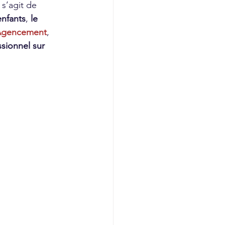
s’agit de 
enfants
, 
le 
Agencement
, 
sionnel sur 